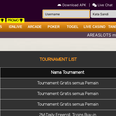
Download APK
Live Chat
O
PROMO
S
IDNLIVE
ARCADE
POKER
TOGEL
LIVE CASINO
TAN
AREASLOTS menghadirka
TOURNAMENT LIST
Nama Tournament
Tournament Gratis semua Pemain
Tournament Gratis semua Pemain
Tournament Gratis semua Pemain
2M Daily Freeroll, Tcoins Buy-in